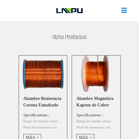
Otros Productos
Alambre Resistencia
Alambre Magnético
Corona Esmaltado
Kapton de Cobre
Specifications :
Specifications :
Rango de tamaño (mm): 0.2-4.0mm
Rango de tamaño (mm): Ronda: 1.5-4.0mm plana: a: 1-5.6mm b: 3-16mm
Nivel de resistencia a temperatura (℃): 180, 200
Nivel de resistencia a temperatura (℃): 240
MÁS +
MÁS +