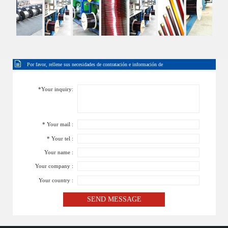
Por favor, rellene sus necesidades de contratación e información de
contacto
*Your inquiry:
* Your mail :
* Your tel :
Your name :
Your company :
Your country :