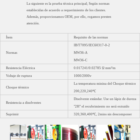
La siguiente es la prueba técnica principal; Según normas
establecidas de acuerdo a requerimiento de los clientes.
Además, proporcionamos OEM, por ello, rogamos presten
atención.
Ítem
Requisito de las normas
IB/T7095/IEC60317-0-2
Normas
MW36-A
MW36-C
Resistencia Eléctrica
0.017241/0.02785 Ω mm²/m
Voltaje de ruptura
1000/2000v
La temperatura minina del Choque térmico
Choque térmico
200,220,240℃
Disolvente estándar. Use un lápiz de dureza
Resistencia a disolventes
"2H" el recubrimiento no será extraido
Suprimir
320,360,400℃, 2mins sin descomponer