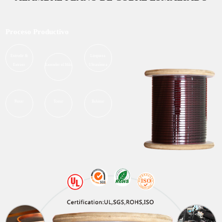
Proceso Productivo
Extrudir &
Limpieza
Extraer
Extender el Hilo
Ultrasónica
Pintar
Tostar
Bobinar